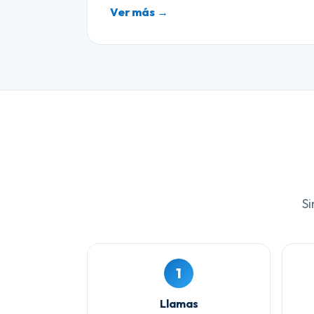
Ver más →
Si
1
Llamas