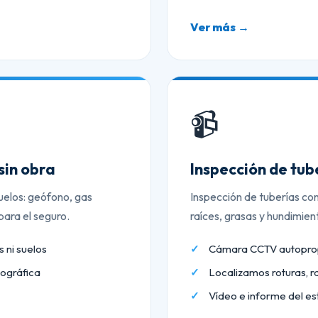
Ver más →
📹
sin obra
Inspección de tu
uelos: geófono, gas
Inspección de tuberías co
ara el seguro.
raíces, grasas y hundimien
 ni suelos
Cámara CCTV autopropu
ográfica
Localizamos roturas, r
Vídeo e informe del es