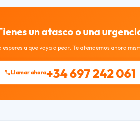
Tienes un atasco o una urgenci
 esperes a que vaya a peor. Te atendemos ahora mis
+34 697 242 061
Llamar ahora