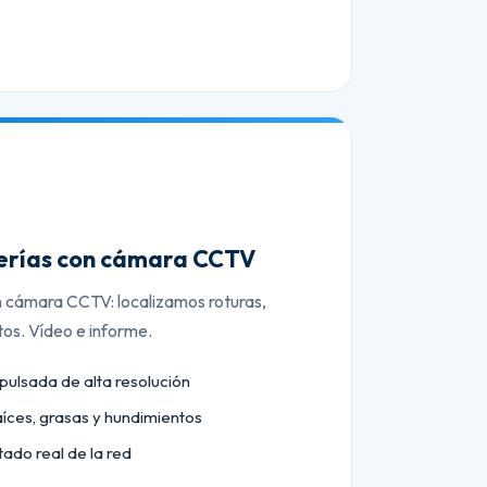
berías con cámara CCTV
n cámara CCTV: localizamos roturas,
tos. Vídeo e informe.
lsada de alta resolución
aíces, grasas y hundimientos
tado real de la red