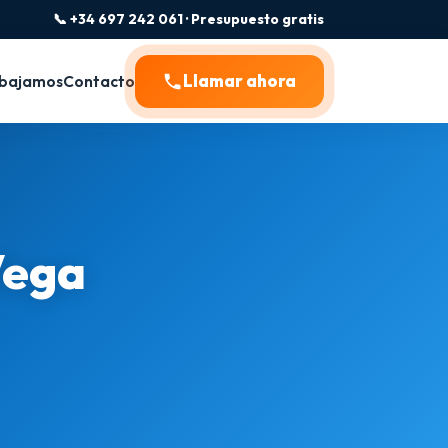
📞 +34 697 242 061 · Presupuesto gratis
Llamar ahora
bajamos
Contacto
Vega