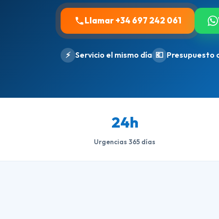
Llamar +34 697 242 061
⚡
Servicio el mismo día
💶
Presupuesto 
24h
Urgencias 365 días