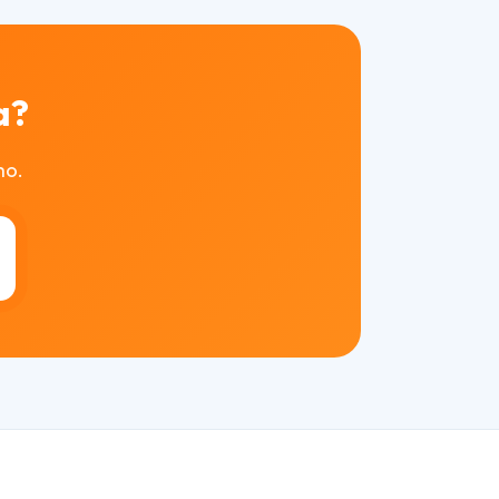
a?
mo.