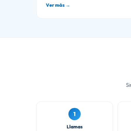
Ver más →
Si
1
Llamas