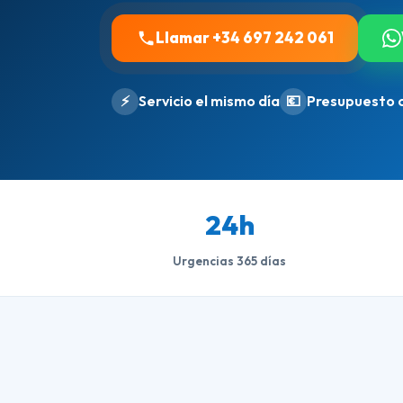
Llamar +34 697 242 061
⚡
Servicio el mismo día
💶
Presupuesto 
24h
Urgencias 365 días