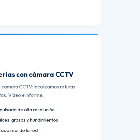
berías con cámara CCTV
n cámara CCTV: localizamos roturas,
tos. Vídeo e informe.
lsada de alta resolución
aíces, grasas y hundimientos
tado real de la red