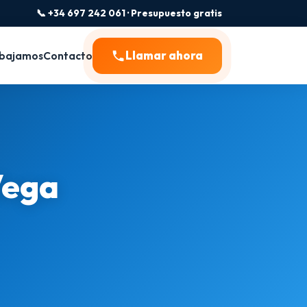
📞 +34 697 242 061 · Presupuesto gratis
Llamar ahora
bajamos
Contacto
Vega