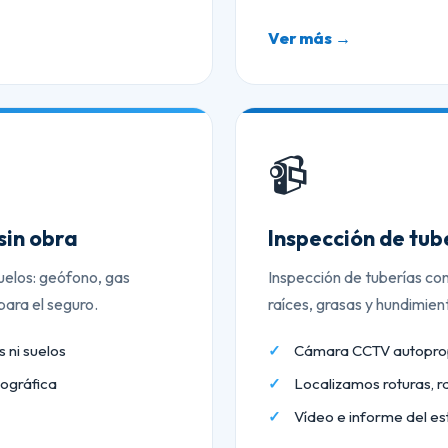
Ver más →
📹
sin obra
Inspección de tu
uelos: geófono, gas
Inspección de tuberías co
ara el seguro.
raíces, grasas y hundimien
 ni suelos
Cámara CCTV autopropu
ográfica
Localizamos roturas, r
Vídeo e informe del es