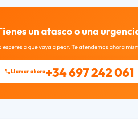
Tienes un atasco o una urgenci
 esperes a que vaya a peor. Te atendemos ahora mis
+34 697 242 061
Llamar ahora