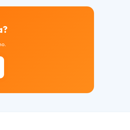
a?
mo.