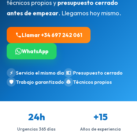
técnicos propios y
presupuesto cerrado
antes de empezar
. Llegamos hoy mismo.
Llamar +34 697 242 061
WhatsApp
⚡
Servicio el mismo día
💶
Presupuesto cerrado
🛡️
Trabajo garantizado
👷
Técnicos propios
24h
+15
Urgencias 365 días
Años de experiencia