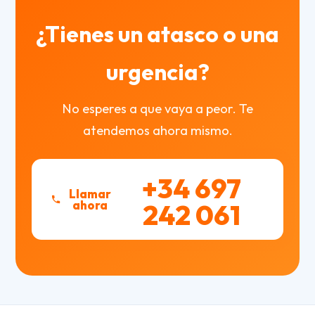
¿Tienes un atasco o una
urgencia?
No esperes a que vaya a peor. Te
atendemos ahora mismo.
+34 697
Llamar
ahora
242 061