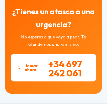
¿Tienes un atasco o una
urgencia?
No esperes a que vaya a peor. Te
atendemos ahora mismo.
+34 697
Llamar
ahora
242 061