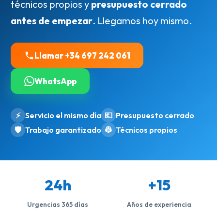
técnicos propios y
presupuesto cerrado
antes de empezar
. Llegamos hoy mismo.
Llamar +34 697 242 061
WhatsApp
⚡
Servicio el mismo día
💶
Presupuesto cerrado
🛡️
Trabajo garantizado
👷
Técnicos propios
24h
+15
Urgencias 365 días
Años de experiencia