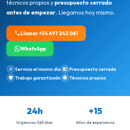
técnicos propios y
presupuesto cerrado
antes de empezar
. Llegamos hoy mismo.
Llamar +34 697 242 061
WhatsApp
⚡
Servicio el mismo día
💶
Presupuesto cerrado
🛡️
Trabajo garantizado
👷
Técnicos propios
24h
+15
Urgencias 365 días
Años de experiencia