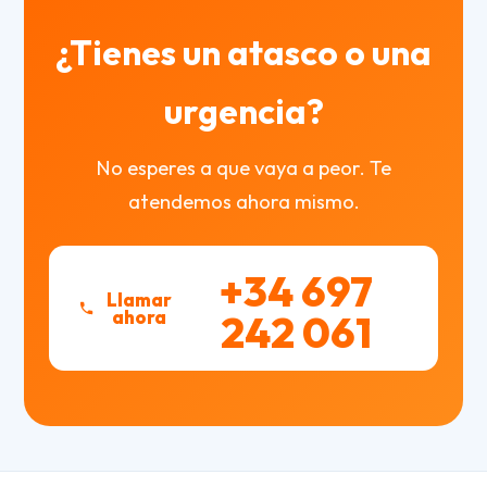
¿Tienes un atasco o una
urgencia?
No esperes a que vaya a peor. Te
atendemos ahora mismo.
+34 697
Llamar
ahora
242 061