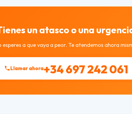
Tienes un atasco o una urgenci
 esperes a que vaya a peor. Te atendemos ahora mis
+34 697 242 061
Llamar ahora