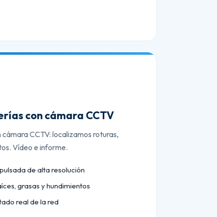
berías con cámara CCTV
n cámara CCTV: localizamos roturas,
tos. Vídeo e informe.
lsada de alta resolución
aíces, grasas y hundimientos
tado real de la red