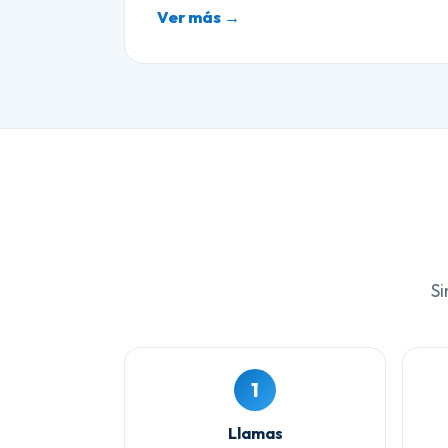
Ver más →
Si
1
Llamas