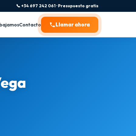
📞 +34 697 242 061 · Presupuesto gratis
Llamar ahora
bajamos
Contacto
Vega