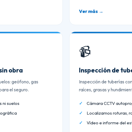
Ver más →
📹
sin obra
Inspección de tu
uelos: geófono, gas
Inspección de tuberías co
ara el seguro.
raíces, grasas y hundimien
 ni suelos
Cámara CCTV autopropu
ográfica
Localizamos roturas, r
Vídeo e informe del es