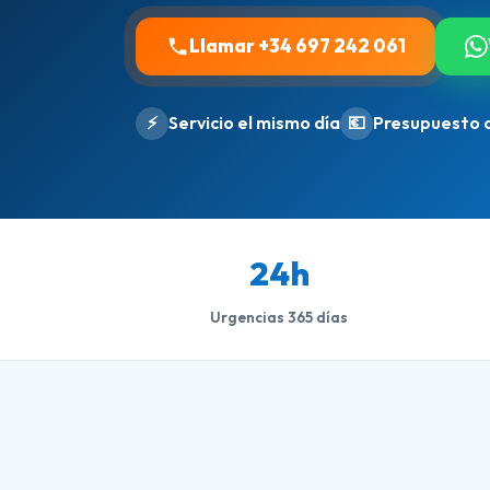
Llamar +34 697 242 061
⚡
Servicio el mismo día
💶
Presupuesto 
24h
Urgencias 365 días