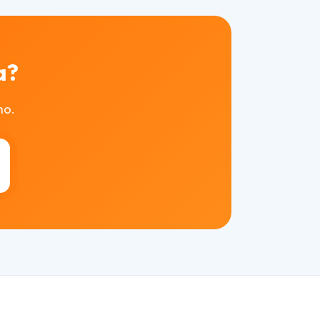
a?
mo.