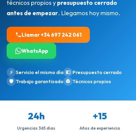
técnicos propios y
presupuesto cerrado
antes de empezar
. Llegamos hoy mismo.
Llamar +34 697 242 061
WhatsApp
⚡
Servicio el mismo día
💶
Presupuesto cerrado
🛡️
Trabajo garantizado
👷
Técnicos propios
24h
+15
Urgencias 365 días
Años de experiencia