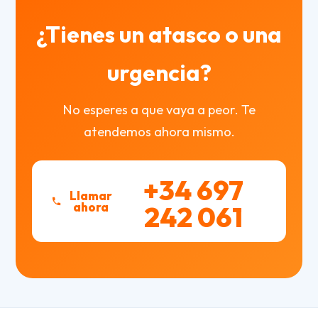
¿Tienes un atasco o una
urgencia?
No esperes a que vaya a peor. Te
atendemos ahora mismo.
+34 697
Llamar
ahora
242 061