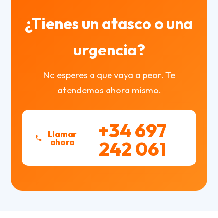
¿Tienes un atasco o una
urgencia?
No esperes a que vaya a peor. Te
atendemos ahora mismo.
+34 697
Llamar
ahora
242 061