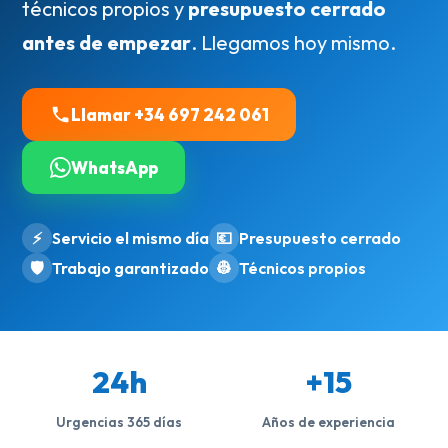
técnicos propios y
presupuesto cerrado
antes de empezar
. Llegamos hoy mismo.
Llamar +34 697 242 061
WhatsApp
⚡
Servicio el mismo día
💶
Presupuesto cerrado
🛡️
Trabajo garantizado
👷
Técnicos propios
24h
+15
Urgencias 365 días
Años de experiencia