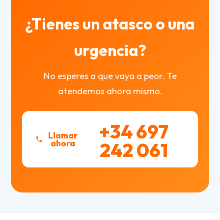
¿Tienes un atasco o una
urgencia?
No esperes a que vaya a peor. Te
atendemos ahora mismo.
+34 697
Llamar
ahora
242 061