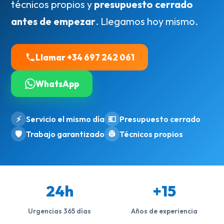
técnicos propios y
presupuesto cerrado
antes de empezar
. Llegamos hoy mismo.
Llamar +34 697 242 061
WhatsApp
⚡
Servicio el mismo día
💶
Presupuesto cerrado
🛡️
Trabajo garantizado
👷
Técnicos propios
24h
+15
Urgencias 365 días
Años de experiencia