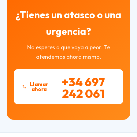
¿Tienes un atasco o una
urgencia?
No esperes a que vaya a peor. Te
atendemos ahora mismo.
+34 697
Llamar
ahora
242 061