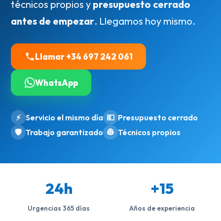
técnicos propios y
presupuesto cerrado
antes de empezar
. Llegamos hoy mismo.
Llamar +34 697 242 061
WhatsApp
⚡
Servicio el mismo día
💶
Presupuesto cerrado
🛡️
Trabajo garantizado
👷
Técnicos propios
24h
+15
Urgencias 365 días
Años de experiencia