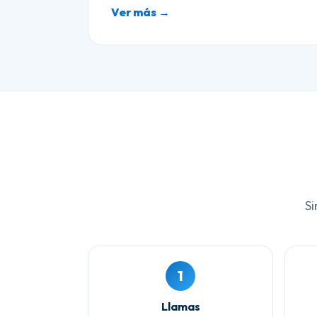
Ver más →
Si
1
Llamas