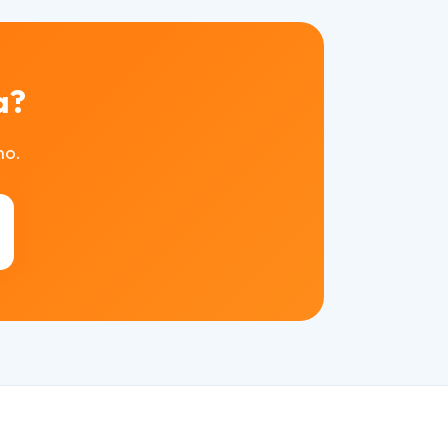
a?
mo.