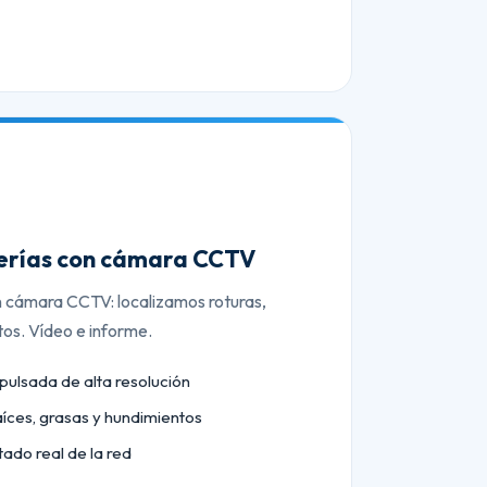
berías con cámara CCTV
n cámara CCTV: localizamos roturas,
tos. Vídeo e informe.
lsada de alta resolución
aíces, grasas y hundimientos
tado real de la red