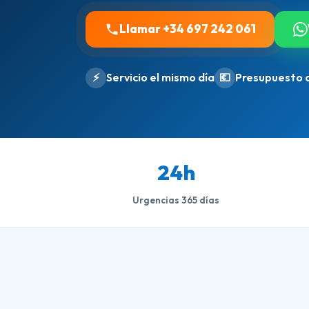
Llamar +34 697 242 061
⚡
Servicio el mismo día
💶
Presupuesto 
24h
Urgencias 365 días