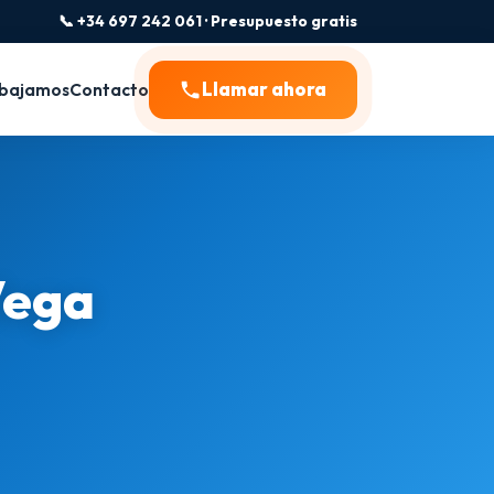
📞 +34 697 242 061 · Presupuesto gratis
Llamar ahora
bajamos
Contacto
Vega