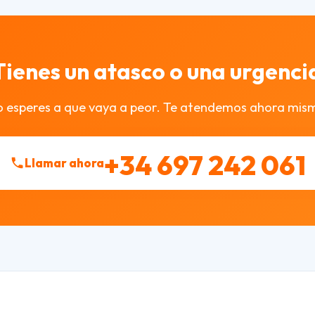
Tienes un atasco o una urgenci
 esperes a que vaya a peor. Te atendemos ahora mis
+34 697 242 061
Llamar ahora