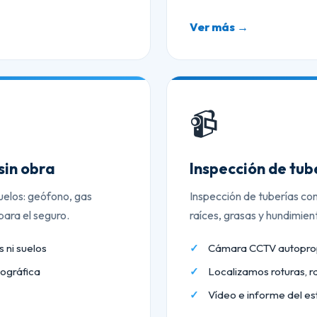
Ver más →
📹
sin obra
Inspección de tu
uelos: geófono, gas
Inspección de tuberías co
ara el seguro.
raíces, grasas y hundimien
 ni suelos
Cámara CCTV autopropu
ográfica
Localizamos roturas, r
Vídeo e informe del es