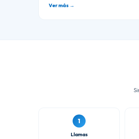
Ver más →
Si
1
Llamas