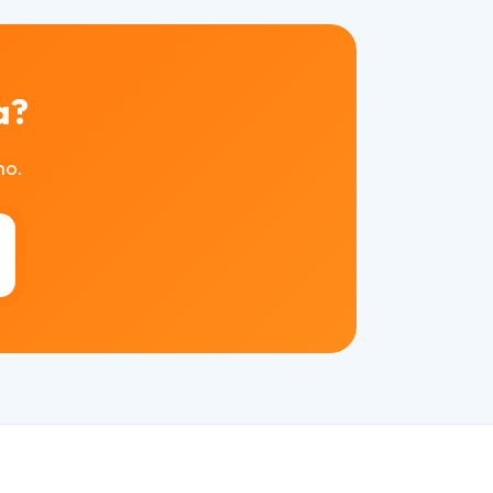
a?
mo.