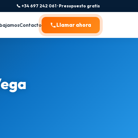
📞 +34 697 242 061 · Presupuesto gratis
Llamar ahora
bajamos
Contacto
Vega