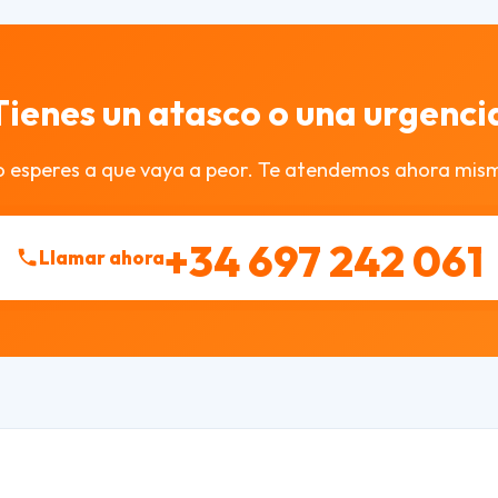
Tienes un atasco o una urgenci
 esperes a que vaya a peor. Te atendemos ahora mis
+34 697 242 061
Llamar ahora