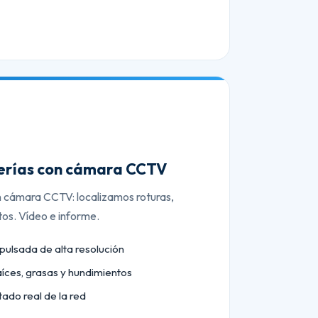
berías con cámara CCTV
n cámara CCTV: localizamos roturas,
tos. Vídeo e informe.
lsada de alta resolución
aíces, grasas y hundimientos
tado real de la red