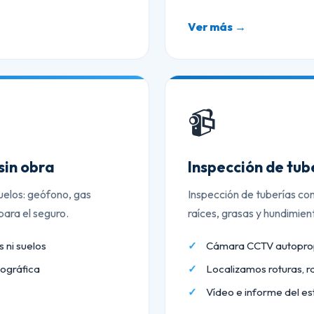
Ver más →
📹
sin obra
Inspección de tu
uelos: geófono, gas
Inspección de tuberías co
ara el seguro.
raíces, grasas y hundimien
 ni suelos
Cámara CCTV autopropu
ográfica
Localizamos roturas, r
Vídeo e informe del es