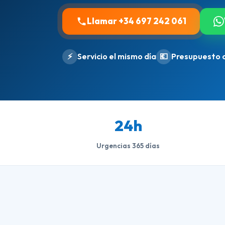
Llamar +34 697 242 061
⚡
Servicio el mismo día
💶
Presupuesto 
24h
Urgencias 365 días